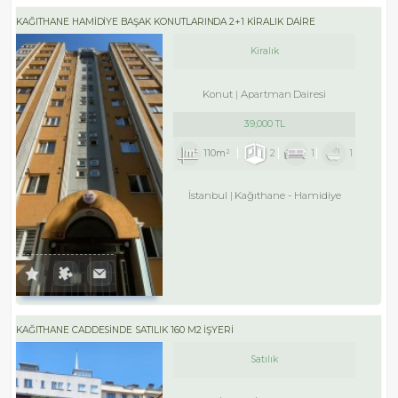
KAĞITHANE HAMİDİYE BAŞAK KONUTLARINDA 2+1 KİRALIK DAİRE
Kiralık
Konut
Apartman Dairesi
39,000 TL
110m²
2
1
1
İstanbul
Kağıthane
-
Hamidiye
KAĞITHANE CADDESİNDE SATILIK 160 M2 İŞYERİ
Satılık