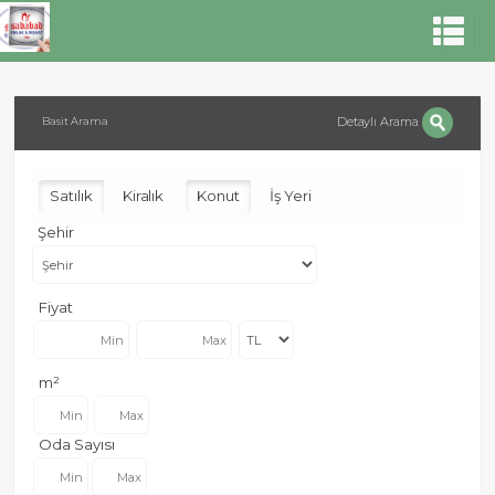
Detaylı Arama
Basit Arama
Satılık
Kiralık
Konut
İş Yeri
Şehir
Fiyat
m²
Oda Sayısı