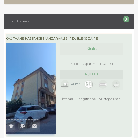
Son Eklenenler
KAĞITHANE HASBAHÇE MANZARAALI 3+1 DUBLEKS DAİRE
Kiralık
Konut
Apartman Dairesi
49,000 TL
140m²
3
1
1
İstanbul
Kağıthane
Nurtepe Mah.