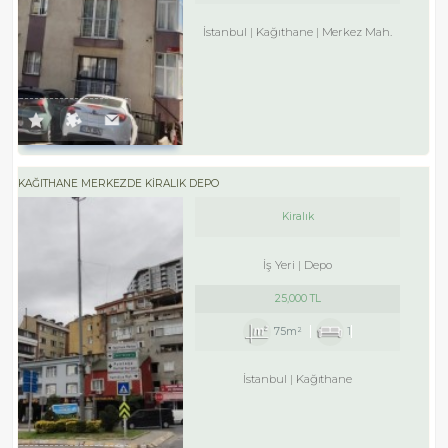
İstanbul
Kağıthane
Merkez Mah.
KAĞITHANE MERKEZDE KIRALIK DEPO
Kiralık
İş Yeri
Depo
25,000 TL
75m²
1
İstanbul
Kağıthane