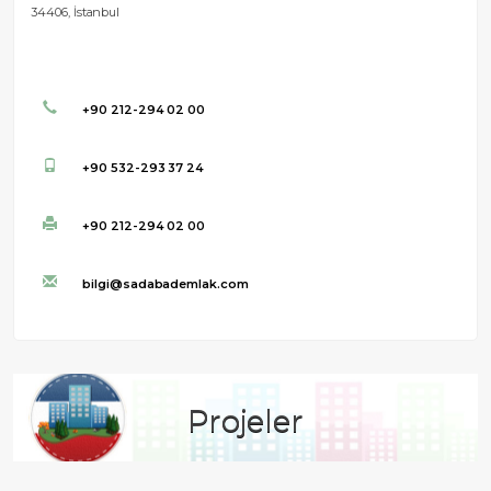
34406, İstanbul
+90 212-294 02 00
+90 532-293 37 24
+90 212-294 02 00
bilgi@sadabademlak.com
Projeler