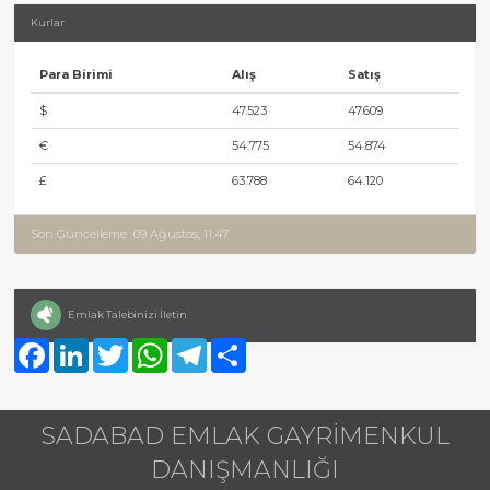
Kurlar
Para Birimi
Alış
Satış
$
47.523
47.609
€
54.775
54.874
£
63.788
64.120
Son Güncelleme
09 Ağustos, 11:47
Emlak Talebinizi İletin
Facebook
LinkedIn
Twitter
WhatsApp
Telegram
Share
SADABAD EMLAK GAYRİMENKUL
DANIŞMANLIĞI