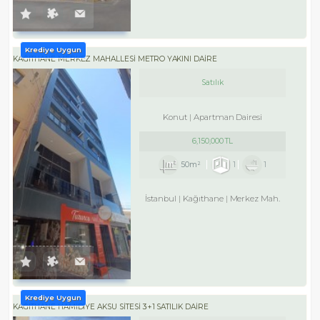
Krediye Uygun
KAĞITHANE MERKEZ MAHALLESİ METRO YAKINI DAİRE
Satılık
Konut
Apartman Dairesi
6,150,000 TL
50m²
1
1
İstanbul
Kağıthane
Merkez Mah.
Krediye Uygun
KAĞITHANE HAMİDİYE AKSU SİTESİ 3+1 SATILIK DAİRE