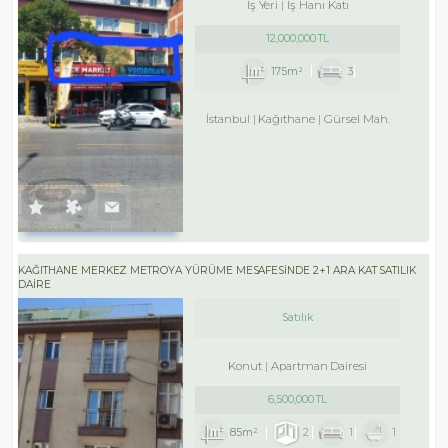
İş Yeri
İş Hanı Katı
12,000,000 TL
175m²
3
İstanbul
Kağıthane
Gürsel Mah.
KAĞITHANE MERKEZ METROYA YÜRÜME MESAFESINDE 2+1 ARA KAT SATILIK
DAIRE
Satılık
Konut
Apartman Dairesi
6,500,000 TL
85m²
2
1
1