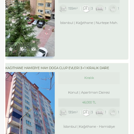
155m²
3
1
1
İstanbul
Kağıthane
Nurtepe Mah.
KAĞITHANE HAMİDİYE MAH DOĞA CLUP EVLERİ 3+1 KİRALIK DAİRE
Kiralık
Konut
Apartman Dairesi
46,000 TL
135m²
3
1
1
İstanbul
Kağıthane
-
Hamidiye