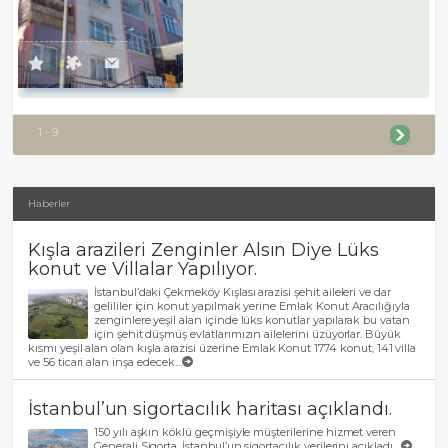
1 - 9
Haberler
Kışla arazileri Zenginler Alsın Diye Lüks
konut ve Villalar Yapılıyor.
İstanbul’daki Çekmeköy Kışlası arazisi şehit aileleri ve dar
gelililer için konut yapılmak yerine Emlak Konut Aracılığıyla
zenginlere yeşil alan içinde lüks konutlar yapılarak bu vatan
için şehit düşmüş evlatlarımızın ailelerini üzüyorlar. Büyük
kısmı yeşil alan olan kışla arazisi üzerine Emlak Konut 1774 konut, 141 villa
ve 56 ticari alan inşa edecek....
İstanbul’un sigortacılık haritası açıklandı.
150 yılı aşkın köklü geçmişiyle müşterilerine hizmet veren
Generali Sigorta, İstanbul’un sigortacılık verilerini açıkladı....