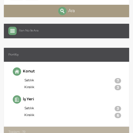
Ara
İlan No İle Ara
Portföy
Konut
Satılık
7
Kiralık
3
İş Yeri
Satılık
3
Kiralık
6
Toplam : 19