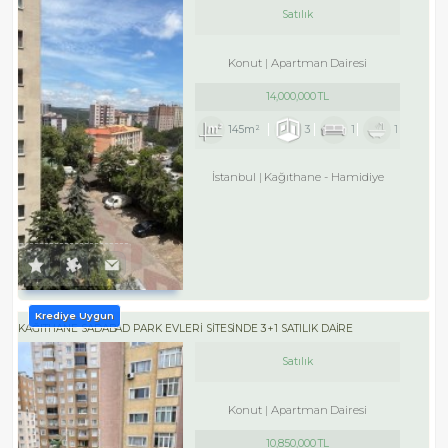
Satılık
Konut
Apartman Dairesi
14,000,000 TL
145m²
3
1
1
İstanbul
Kağıthane
-
Hamidiye
Krediye Uygun
KAĞITHANE SADABAD PARK EVLERİ SİTESİNDE 3+1 SATILIK DAİRE
Satılık
Konut
Apartman Dairesi
10,850,000 TL