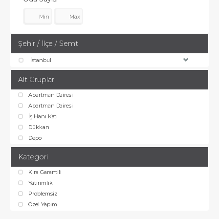
Şehir / İlçe / Semt
İstanbul
Alt Gruplar
Apartman Dairesi
Apartman Dairesi
İş Hanı Katı
Dükkan
Depo
Kategori
Kira Garantili
Yatırımlık
Problemsiz
Özel Yapım