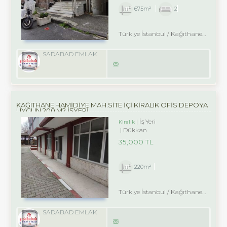
675m²
2
Türkiye İstanbul / Kağıthane
/ Nurt
SADABAD EMLAK
KAĞITHANE HAMİDİYE MAH.SİTE İÇİ KİRALIK OFİS DEPOYA
UYGUN 200 M2 İŞYERİ
İş Yeri
Kiralık
Dükkan
35,000 TL
220m²
Türkiye İstanbul / Kağıthane
/ Hamid
SADABAD EMLAK