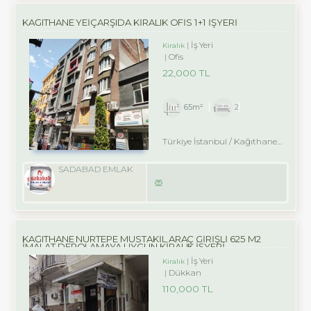
KAĞITHANE YEİÇARŞIDA KİRALIK OFİS 1+1 İŞYERİ
İş Yeri
Kiralık
Ofis
22,000 TL
65m²
2
Türkiye İstanbul / Kağıthane
/ Merk
SADABAD EMLAK
KAĞITHANE NURTEPE MÜSTAKİL ARAÇ GİRİŞLİ 625 M2
İMALAT DEPOLAMAYA UYGUN KİRALIK İŞYERİ
İş Yeri
Kiralık
Dükkan
110,000 TL