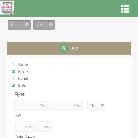
Kiralık
İş Yeri
Ara
Satılık
Kiralık
Konut
İş Yeri
Fiyat
m²
Oda Sayısı