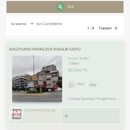
Ara
Sıralama:
Son Güncelleme
1 - 6
Toplam:
6
KAĞITHANE MERKEZDE KIRALIK DEPO
İş Yeri
Kiralık
Depo
25,000 TL
75m²
1
Türkiye İstanbul / Kağıthane
SADABAD EMLAK