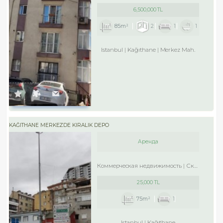
6,500,000 TL
85m²
2
1
1
Istanbul
Kağıthane
Merkez Mah.
KAĞITHANE MERKEZDE KIRALIK DEPO
Аренда
Коммерческая недвижимость
Склад
25,000 TL
75m²
1
Istanbul
Kağıthane