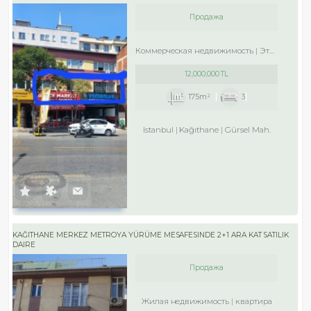
Продажа
Коммерческая недвижимость
Этаж в офисном здании
12,000,000 TL
175m²
3
Istanbul
Kağıthane
Gürsel Mah.
KAĞITHANE MERKEZ METROYA YÜRÜME MESAFESINDE 2+1 ARA KAT SATILIK
DAIRE
Продажа
Жилая недвижимость
квартира