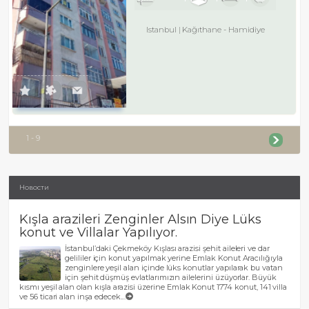
Istanbul
Kağıthane
-
Hamidiye
1 - 9
Новости
Kışla arazileri Zenginler Alsın Diye Lüks
konut ve Villalar Yapılıyor.
İstanbul’daki Çekmeköy Kışlası arazisi şehit aileleri ve dar
gelililer için konut yapılmak yerine Emlak Konut Aracılığıyla
zenginlere yeşil alan içinde lüks konutlar yapılarak bu vatan
için şehit düşmüş evlatlarımızın ailelerini üzüyorlar. Büyük
kısmı yeşil alan olan kışla arazisi üzerine Emlak Konut 1774 konut, 141 villa
ve 56 ticari alan inşa edecek....