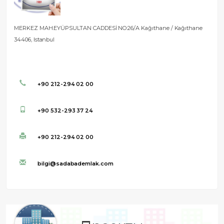
MERKEZ MAH.EYÜPSULTAN CADDESİ NO:26/A Kağıthane / Kağıthane
34406, Istanbul
+90 212-294 02 00
+90 532-293 37 24
+90 212-294 02 00
bilgi@sadabademlak.com