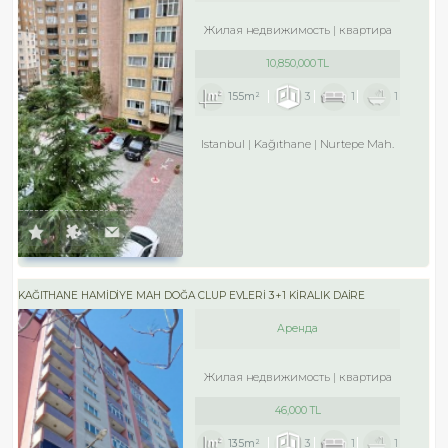
Жилая недвижимость
квартира
10,850,000 TL
155m²
3
1
1
Istanbul
Kağıthane
Nurtepe Mah.
KAĞITHANE HAMİDİYE MAH DOĞA CLUP EVLERİ 3+1 KİRALIK DAİRE
Аренда
Жилая недвижимость
квартира
46,000 TL
135m²
3
1
1