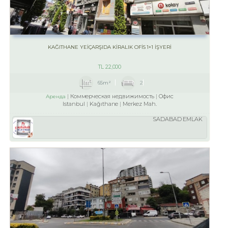
KAĞITHANE YEİÇARŞIDA KİRALIK OFİS 1+1 İŞYERİ
TL
22,000
65m²
2
Коммерческая недвижимость
Офис
Аренда
Istanbul
Kağıthane
Merkez Mah.
SADABAD EMLAK