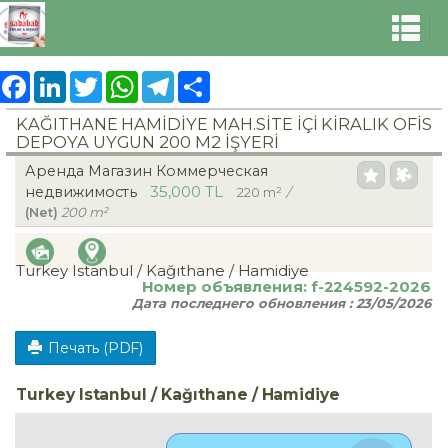
Facebook
LinkedIn
Twitter
WhatsApp
Telegram
Share
KAĞITHANE HAMİDİYE MAH.SİTE İÇİ KİRALIK OFİS
DEPOYA UYGUN 200 M2 İŞYERİ
Аренда Магазин Коммерческая
35,000 TL
недвижимость
220 m²
/
(Net)
200 m²
Turkey Istanbul / Kağıthane
/ Hamidiye
Номер объявления:
f-224592-2026
Дата последнего обновления :
23/05/2026
Печать (PDF)
Turkey Istanbul / Kağıthane
/ Hamidiye