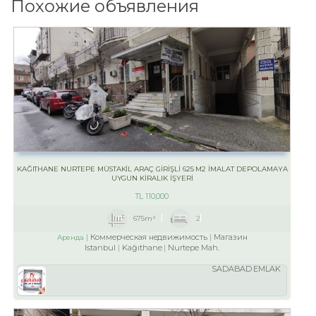
Похожие объявления
KAĞITHANE NURTEPE MÜSTAKİL ARAÇ GİRİŞLİ 625 M2 İMALAT DEPOLAMAYA
UYGUN KİRALIK İŞYERİ
TL
110,000
675m²
2
Коммерческая недвижимость
Магазин
Аренда
Istanbul
Kağıthane
Nurtepe Mah.
SADABAD EMLAK