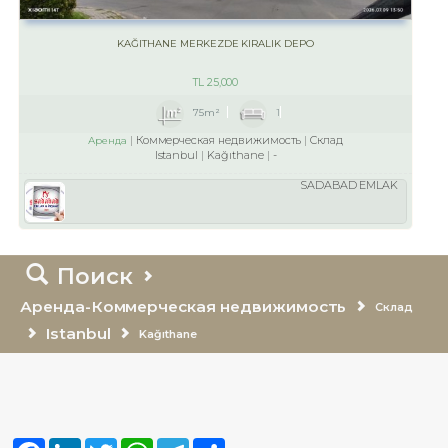
KAĞITHANE MERKEZDE KIRALIK DEPO
TL
25,000
75m²
1
Коммерческая недвижимость
Склад
Аренда
Istanbul
Kağıthane
-
SADABAD EMLAK
Поиск
Аренда-Коммерческая недвижимость
Склад
Istanbul
Kağıthane
Facebook
LinkedIn
Twitter
WhatsApp
Telegram
Share