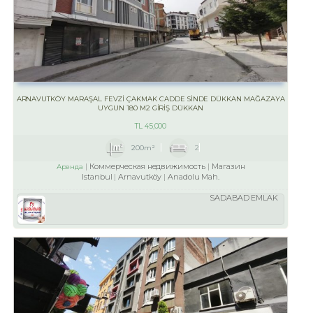
ARNAVUTKÖY MARAŞAL FEVZİ ÇAKMAK CADDE SİNDE DÜKKAN MAĞAZAYA
UYGUN 180 M2 GİRİŞ DÜKKAN
TL
45,000
200m²
2
Коммерческая недвижимость
Магазин
Аренда
Istanbul
Arnavutköy
Anadolu Mah.
SADABAD EMLAK