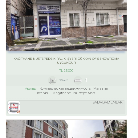
KAĞITHANE NURTEPEDE KİRALIK İŞYERİ DÜKKAN OFİS SHOWROMA
UYGUNDUR
TL
25,000
25m²
1
Коммерческая недвижимость
Магазин
Аренда
Istanbul
Kağıthane
Nurtepe Mah.
SADABAD EMLAK